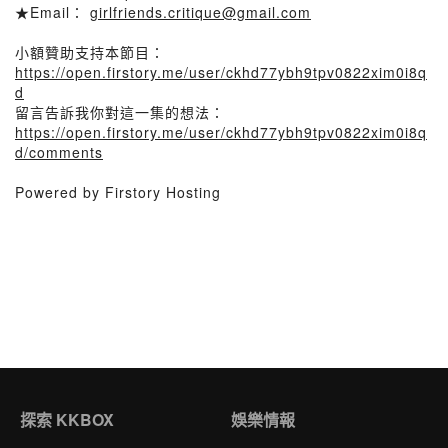
★Email：
girlfriends.critique@gmail.com
小額贊助支持本節目：
https://open.firstory.me/user/ckhd77ybh9tpv0822xim0i8q
d
留言告訴我你對這一集的想法：
https://open.firstory.me/user/ckhd77ybh9tpv0822xim0i8q
d/comments
Powered by Firstory Hosting
探索 KKBOX
娛樂情報