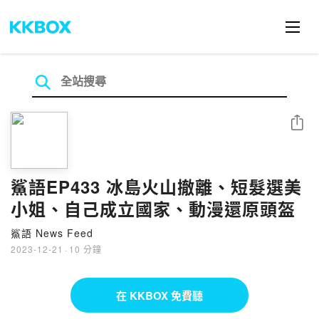
分享
鯊語EP433 冰島火山撤離、短髮選美
小姐、自己成立國家、動漫還原頭盔
鯊語 News Feed
2023-12-21
·
10 分鐘
在 KKBOX 免費聽