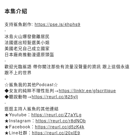
本集介紹
支持鯊魚創作:
https://pse.is/4hphs9
-
冰島火山爆發撤離居民
法國選出短髮選美小姐
美國老兄自己成立國家
日本廠商推動漫還原頭盔
-
歡迎光臨鯊語 帶你關注那些有流量沒聲量的資訊 跟上這個永遠
跟不上的世界
-
☆鯊魚我的其他Podcast☆
◆女友的純粹不理性批判→
https://linktr.ee/gfscritique
◆聽說動物→
https://reurl.cc/825ylj
-
逛逛主持人鯊魚的其他連結
★Youtube：
https://reurl.cc/Z7aYLg
★Instagram：
https://reurl.cc/r8dNOb
★Facebook：
https://reurl.cc/d5zK4k
★Line社群：
https://reurl.cc/20xlE9