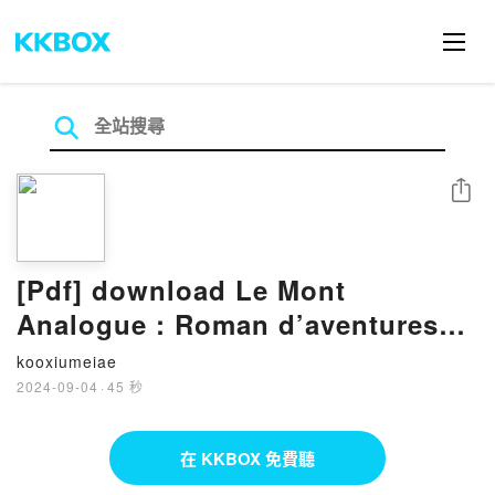
分享
[Pdf] download Le Mont
Analogue : Roman d’aventures
alpines, non euclidiennes et
kooxiumeiae
symboliquement authentiques BY
2024-09-04
·
45 秒
Ren? Daumal
在 KKBOX 免費聽