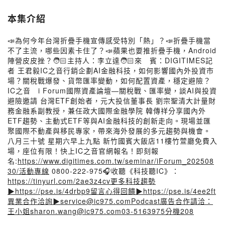
本集介紹
📣為何今年台灣折疊手機宣傳感受特別「熱」？📣折疊手機當
不了主流，哪些因素卡住了？📣蘋果也要推折疊手機，Android
陣營皮皮挫？🧑🏻主持人：李立達🧑🏻來 賓：DIGITIMES記
者 王君毅IC之音行銷企劃AI金融科技，如何影響國內外投資市
場？關稅戰爆發、貨幣匯率變動，如何配置資產，穩定避險？
IC之音 i Forum國際資產論壇—關稅戰、匯率變，談AI與投資
避險邀請 台灣ETF創始者，元大投信董事長 劉宗聖清大計量財
務金融系副教授，兼任政大國際金融學院 韓傳祥分享國內外
ETF趨勢、主動式ETF等與AI金融科技的創新走向。現場並匯
聚國際不動產與移民專家，帶來海外發展的多元趨勢與機會。
八月三十號 星期六早上九點 新竹國賓大飯店11樓竹萱廳免費入
場，座位有限！快上IC之音官網報名！即刻報
名:
https://www.digitimes.com.tw/seminar/iForum_202508
30/活動專線
0800-222-975🎧收聽《科技聽IC》：
https://tinyurl.com/2ae3z4cv更多科技趨勢
▶https://pse.is/4drbp9留言心得回饋▶https://pse.is/4ee2ft
異業合作洽詢▶service@ic975.comPodcast廣告合作請洽：
王小姐sharon.wang@ic975.com03-5163975分機208