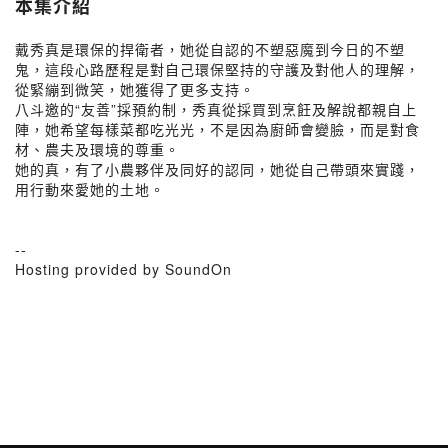
本集介紹
戴秀真是環保的捍衛者，她從自認的不塑惡魔到今日的不塑
鬼，這段心路歷程是對自己環保堅持的守護及對他人的理解，
從緊繃到微笑，她獲得了更多支持。
八斗邀的“友善”採預約制，秀真從採買到烹飪及解說都親自上
陣，她希望每樣菜都吃光光，不是因為廚師會變臉，而是對食
材、農夫及環境的尊重。
她的真，有了小農夥伴及同好的認同，她從自己帶頭來實踐，
用行動來愛她的土地。
--
Hosting provided by SoundOn