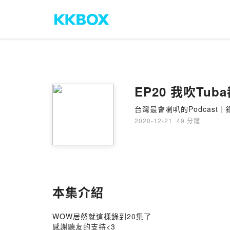
EP20 我吹Tu
台灣最會喇叭的Podcast｜銅
2020-12-21
·
49 分鐘
本集介紹
WOW居然就這樣錄到20集了
感謝聽友的支持<3