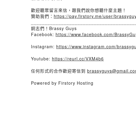
歡迎聽眾留言來信，跟我們說你想聽什麼主題！
贊助我們：
https://pay.firstory.me/user/brassygu
______________________________________
銅志們！Brassy Guys
Facebook:
https://www.facebook.com/BrassyGu
Instagram:
https://www.instagram.com/brassyg
Youtube:
https://reurl.cc/VXM4b6
任何形式的合作歡迎寄信到
brassyguys@gmail.c
Powered by Firstory Hosting