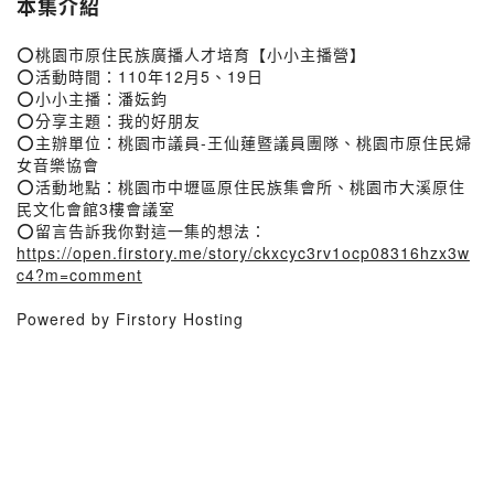
本集介紹
⭕桃園市原住民族廣播人才培育【小小主播營】
⭕活動時間：110年12月5、19日
⭕小小主播：潘妘鈞
⭕分享主題：我的好朋友
⭕主辦單位：桃園市議員-王仙蓮暨議員團隊、桃園市原住民婦
女音樂協會
⭕活動地點：桃園市中壢區原住民族集會所、桃園市大溪原住
民文化會館3樓會議室
⭕留言告訴我你對這一集的想法：
https://open.firstory.me/story/ckxcyc3rv1ocp08316hzx3w
c4?m=comment
Powered by Firstory Hosting