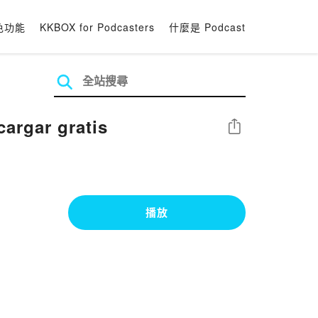
色功能
KKBOX for Podcasters
什麼是 Podcast
AMBRE EBOOK descargar gratis
分享
播放