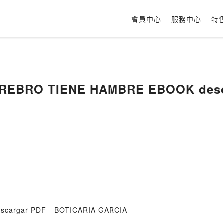
會員中心
服務中心
特
[Kindle] TU CEREBRO TIENE H
cargar PDF - BOTICARIA GARCIA