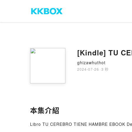
ghizawhuthot
2024-07-26
·
3 秒
本集介紹
Libro TU CEREBRO TIENE HAMBRE EBOOK Des