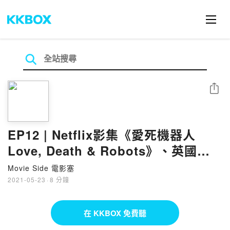
分享
EP12 | Netflix影集《愛死機器人
Love, Death & Robots》、英國黑
色喜劇《9號秘事 Inside No. 9》
Movie Side 電影塞
2021-05-23
·
8 分鐘
在 KKBOX 免費聽