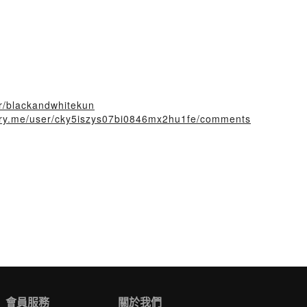
er/blackandwhitekun
story.me/user/cky5iszys07bi0846mx2hu1fe/comments
會員服務
關於我們