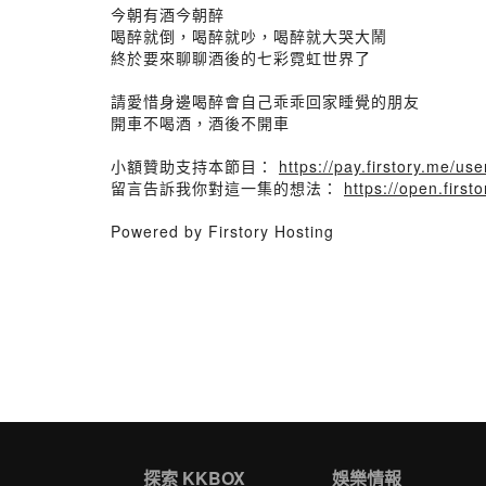
今朝有酒今朝醉
喝醉就倒，喝醉就吵，喝醉就大哭大鬧
終於要來聊聊酒後的七彩霓虹世界了
請愛惜身邊喝醉會自己乖乖回家睡覺的朋友
開車不喝酒，酒後不開車
小額贊助支持本節目：
https://pay.firstory.me/us
留言告訴我你對這一集的想法：
https://open.fir
Powered by Firstory Hosting
探索 KKBOX
娛樂情報