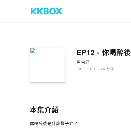
EP12 - 你喝
黑白君
2022-04-11
·
46 分鐘
本集介紹
你喝醉後是什麼樣子呢？