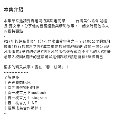
本集介紹
本集榮幸邀請到春老闆的高職老同學 —— 台灣美化協會 秘書
長 鄭文榮，分享他的豐富經驗與精彩故事。一起來聆聽他帶來
的獨特觀點！
-
#27年的超商黃金年代#石門水庫受害者之一？#100公里的瘋狂
故事#旅行的意料之外#成為重要的記憶#掃廁所改變一間公司#
凡事徹底#單純的信念#把平凡的事情做好成為不平凡的人#將概
念帶入校園#廁所的整潔可以是個起頭#感恩祈福#磨練自己
-
更多的精采故事，盡在「春一枝嘴」！
----------------
了解更多
｜爸爸我想吃冰
｜春老闆選物FB社團
｜春一枝官方 Facebook
｜春一枝官方 Instagram
｜春一枝官方 LINE
｜我想成為合作夥伴！
--