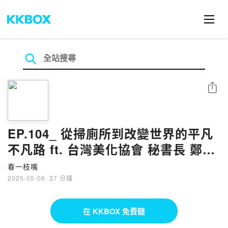
分享
EP.104_ 從掃廁所到改變世界的平凡
不凡路 ft. 台灣美化協會 秘書長 鄭文
榮
春一枝嘴
2025-05-06
·
37 分鐘
在 KKBOX 免費聽