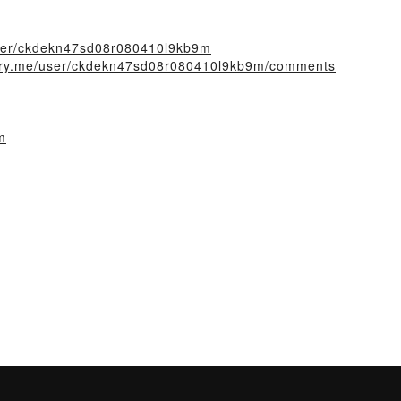
/user/ckdekn47sd08r080410l9kb9m
story.me/user/ckdekn47sd08r080410l9kb9m/comments
m