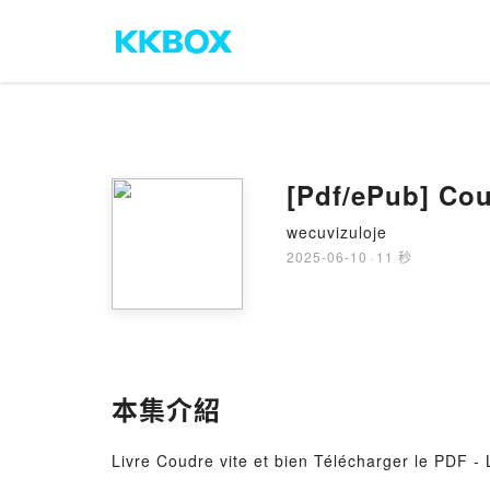
[Pdf/ePub] Cou
wecuvizuloje
2025-06-10
·
11 秒
本集介紹
Livre Coudre vite et bien Télécharger le PDF -