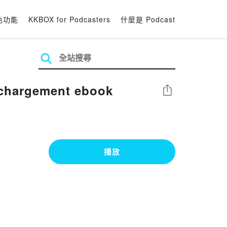
色功能
KKBOX for Podcasters
什麼是 Podcast
léchargement ebook
分享
播放