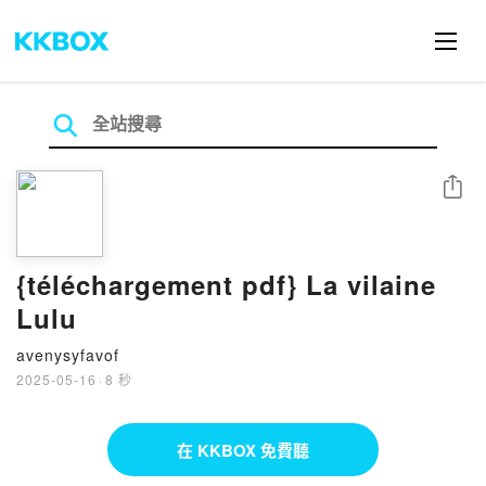
分享
{téléchargement pdf} La vilaine
Lulu
avenysyfavof
2025-05-16
·
8 秒
在 KKBOX 免費聽