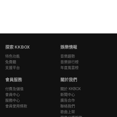
探索 KKBOX
娛樂情報
特色功能
音樂趨勢
免費聽
音樂排行榜
支援平台
年度風雲榜
會員服務
關於我們
付費及儲值
關於 KKBOX
會員中心
新聞中心
服務中心
廣告合作
會員使用條款
聯絡我們
歌曲上架