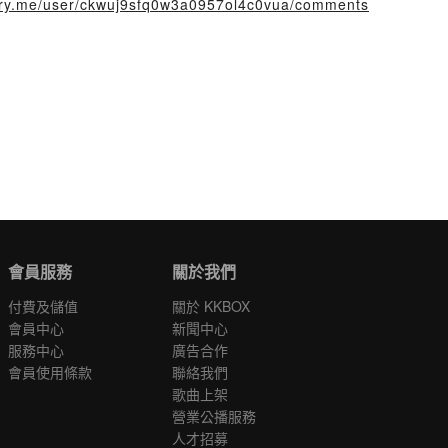
story.me/user/ckwuj9sfq0w3a0957ol4c0vua/comments
會員服務
關於我們
付費及儲值
關於 KKBOX
會員中心
新聞中心
服務中心
廣告合作
會員使用條款
聯絡我們
歌曲上架
營業公播服務
人才招募