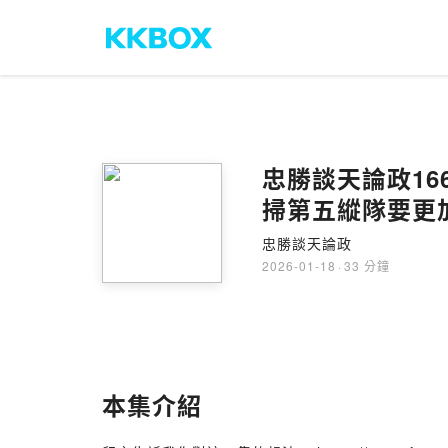
忠勝談天論政1
掃第五縱隊要更加
忠勝談天論政
2026-01-18
·
33 分鐘
本集介紹