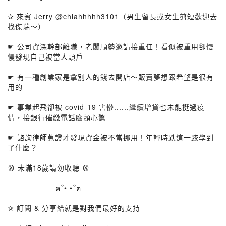
✰ 來賓 Jerry @chiahhhhh3101（男生留長或女生剪短歡迎去
找傑瑞～）
☛ 公司資深幹部離職，老闆順勢邀請接重任！看似被重用卻慢
慢發現自己被當人頭戶
☛ 有一種創業家是拿別人的錢去開店～販賣夢想跟希望是很有
用的
☛ 事業起飛卻被 covid-19 害慘......繼續增貸也未能挺過疫
情，接銀行催繳電話膽顫心驚
☛ 諮詢律師蒐證才發現資金被不當挪用！年輕時跌這一跤學到
了什麼？
⊗ 未滿18歲請勿收聽 ⊗
—————— ฅ՞• •՞ฅ ——————
✰ 訂閱 & 分享給就是對我們最好的支持