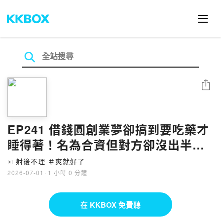
分享
EP241 借錢圓創業夢卻搞到要吃藥才
睡得著！名為合資但對方卻沒出半毛
錢的創業鬼故事 Feat.Jerry
射後不理 ＃爽就好了
🄴
2026-07-01
·
1 小時 0 分鐘
在 KKBOX 免費聽