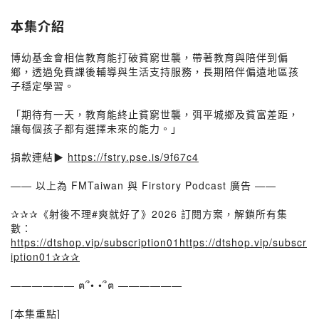
本集介紹
博幼基金會相信教育能打破貧窮世襲，帶著教育與陪伴到偏
鄉，透過免費課後輔導與生活支持服務，長期陪伴偏遠地區孩
子穩定學習。
「期待有一天，教育能終止貧窮世襲，弭平城鄉及貧富差距，
讓每個孩子都有選擇未來的能力。」
捐款連結▶️
https://fstry.pse.is/9f67c4
—— 以上為 FMTaiwan 與 Firstory Podcast 廣告 ——
✰✰✰《射後不理#爽就好了》2026 訂閱方案，解鎖所有集
數：
https://dtshop.vip/subscription01https://dtshop.vip/subscr
iption01✰✰✰
—————— ฅ՞• •՞ฅ ——————
[本集重點]