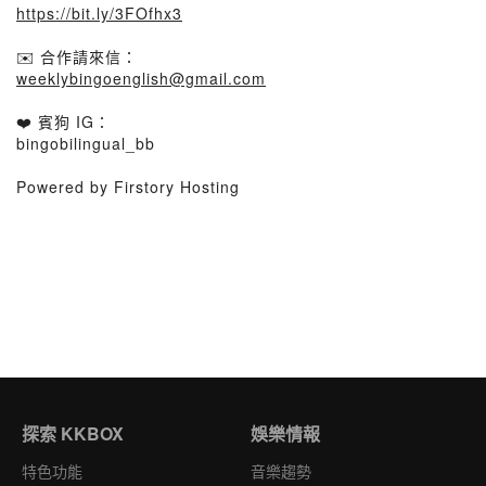
https://bit.ly/3FOfhx3
✉️ 合作請來信：
weeklybingoenglish@gmail.com
❤️ 賓狗 IG：
bingobilingual_bb
Powered by Firstory Hosting
探索 KKBOX
娛樂情報
特色功能
音樂趨勢