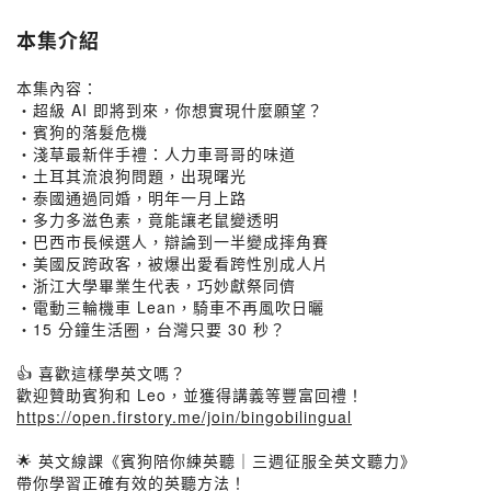
本集介紹
本集內容：
・超級 AI 即將到來，你想實現什麼願望？
・賓狗的落髮危機
・淺草最新伴手禮：人力車哥哥的味道
・土耳其流浪狗問題，出現曙光
・泰國通過同婚，明年一月上路
・多力多滋色素，竟能讓老鼠變透明
・巴西市長候選人，辯論到一半變成摔角賽
・美國反跨政客，被爆出愛看跨性別成人片
・浙江大學畢業生代表，巧妙獻祭同儕
・電動三輪機車 Lean，騎車不再風吹日曬
・15 分鐘生活圈，台灣只要 30 秒？
👍 喜歡這樣學英文嗎？
歡迎贊助賓狗和 Leo，並獲得講義等豐富回禮！
https://open.firstory.me/join/bingobilingual
🌟 英文線課《賓狗陪你練英聽｜三週征服全英文聽力》
帶你學習正確有效的英聽方法！