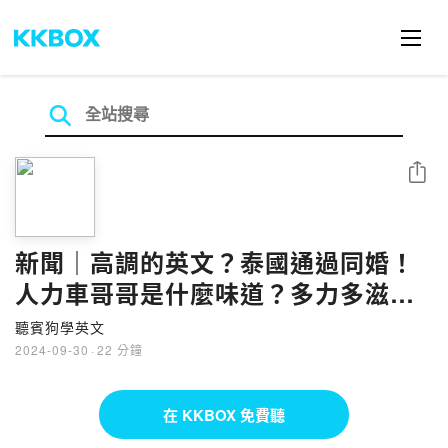
分享
新聞｜高調的英文？泰國通過同婚！
人力車哥哥是什麼味道？多力多滋的
魔法粉末 E728
聽賓狗學英文
2024-09-30
·
22 分鐘
在 KKBOX 免費聽