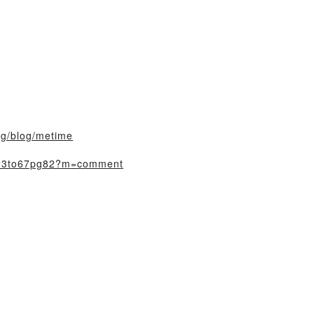
rg/blog/metime
v0993to67pg82?m=comment