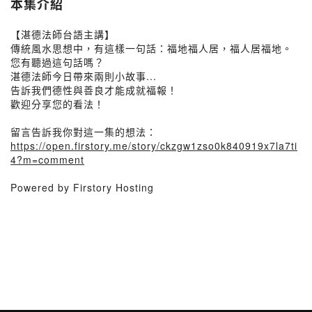
本集介紹
【湛德法師台語主講】
傳統風水思想中，有這樣一句話：福地福人居，福人居福地。
您有聽過這句話嗎？
湛德法師今日帶來兩則小故事...
告訴我們德性與善良才能成就福報！
歡迎分享您的看法！
留言告訴我你對這一集的想法：
https://open.firstory.me/story/ckzgw1zso0k840919x7la7ti
4?m=comment
Powered by Firstory Hosting