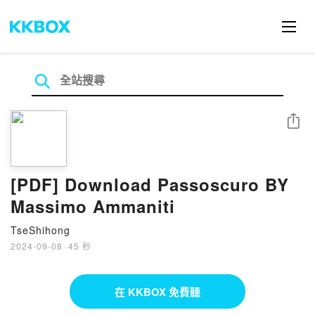
分享
[PDF] Download Passoscuro BY
Massimo Ammaniti
TseShihong
2024-09-08
·
45 秒
在 KKBOX 免費聽