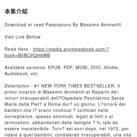
本集介紹
Download or read Passoscuro By Massimo Ammaniti
Visit Link Bellow
Read Here :
https://media.anytimesbook.com/?
book=B0BC9QH9WB
Available versions: EPUB, PDF, MOBI, DOC, Kindle,
Audiobook, etc.
Description : #1 NEW YORK TIMES BESTSELLER, Il
primo incarico di Massimo Ammaniti al Reparto dei
minori irrecuperabili dell?Ospedale Psichiatrico Santa
Maria della Piet? a Roma dur? un giorno. L?orrore dei
bambini che l? erano rinchiusi ? confinati nelle
sorveglianze, spesso seminudi, legati ai letti o ai
termosifoni, abbandonati dalle famiglie ? fu tale da
essere insostenibile. Torn? sei anni dopo, nel 1972, per
ridare a quei bambini, considerati irrecuperabili, una vita