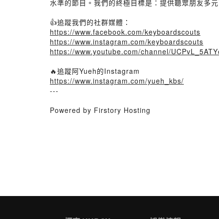
水準的節目。我們的終極目標是：提供聽眾朋友多元
👍追蹤我們的社群媒體：
https://www.facebook.com/keyboardscouts
https://www.instagram.com/keyboardscouts
https://www.youtube.com/channel/UCPvL_5ATY
🔥追蹤阿Yueh的Instagram
https://www.instagram.com/yueh_kbs/
---
Powered by Firstory Hosting