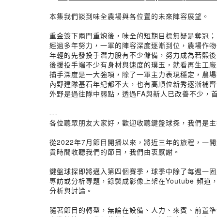
本集我們談到味全農場與各位置的未來陣容展望。
重金簽下兩門重炮後，味全的短期目標無疑是奪冠；
經過多年努力，一軍的陣容深度逐漸到位，農場作物
年輕的先發投手潛力股有不少儲備，努力成為若熙後
後援投手端不少有身材與速度的璞玉，就看再生工廠
捕手深度是一大強項，除了一軍主力表現穩定，農場
內野建隊基石年紀都不大，也有高順位新秀逐漸補齊
外野是過往隊中弱點，透過FA與新人已改善不少，
---
各位聽眾朋友大家好，歡迎收聽鍵盤球探，我們是主持人 D
從2022年7月節目開播以來，將近三年的旅程，
貴時間收聽我們的節目，我們由衷感謝。
鍵盤球探即將邁入第四個賽季，球季中除了每週一固定
專訪或分析專題，錄製成影像上架在Youtube 頻道，
分析與討論。
隨著節目的轉型，無論在設備、人力、來賓、前置準