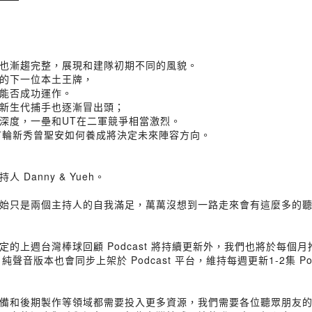
也漸趨完整，展現和建隊初期不同的風貌。
的下一位本土王牌，
能否成功運作。
新生代捕手也逐漸冒出頭；
深度，一壘和UT在二軍競爭相當激烈。
首輪新秀曾聖安如何養成將決定未來陣容方向。
anny & Yueh。
一開始只是兩個主持人的自我滿足，萬萬沒想到一路走來會有這麼多的
的上週台灣棒球回顧 Podcast 將持續更新外，我們也將於每個
純聲音版本也會同步上架於 Podcast 平台，維持每週更新1-2集 
備和後期製作等領域都需要投入更多資源，我們需要各位聽眾朋友