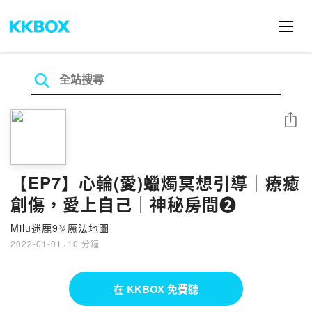
分享
【EP7】心輪(愛)蠟燭冥想引導｜療癒
創傷，愛上自己｜神秘房間❷
Milu迷鹿9¾魔法地圖
2022-01-01
·
10 分鐘
在 KKBOX 免費聽