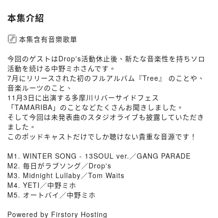
本集介紹
本集含有音樂歌單
今回のゲストはDrop's活動休止後、新たな音楽性を持ちソロ
活動を続ける中野ミホさんです。
7月にリリースされた初のフルアルバム『Tree』 のことや、
音楽ルーツのこと、
11月3日に出演する多摩川リバーサイドフェス
「TAMARIBA」のことなどたくさんお聞きしました。
そして今回は未発表曲のスタジオライブも披露していただき
ました。
このポッドキャストだけでしか聴けない貴重な音源です！
M1. WINTER SONG - 13SOUL ver.／GANG PARADE
M2. 毎日がラブソング／Drop's
M3. Midnight Lullaby／Tom Waits
M4. YETI／中野ミホ
M5. オートバイ／中野ミホ
Powered by Firstory Hosting