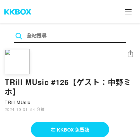
分享
TRill MUsic #126【ゲスト：中野ミ
ホ】
TRill MUsic
2024-10-31
·
54 分鐘
在 KKBOX 免費聽