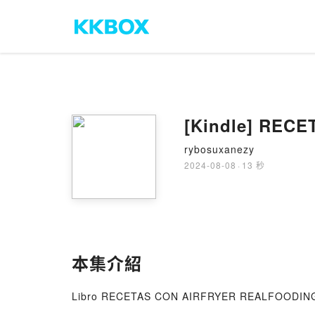
[Kindle] REC
rybosuxanezy
2024-08-08
·
13 秒
本集介紹
Libro RECETAS CON AIRFRYER REALFOODING