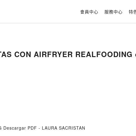
會員中心
服務中心
特
ETAS CON AIRFRYER REALFOODING de
 Descargar PDF - LAURA SACRISTAN