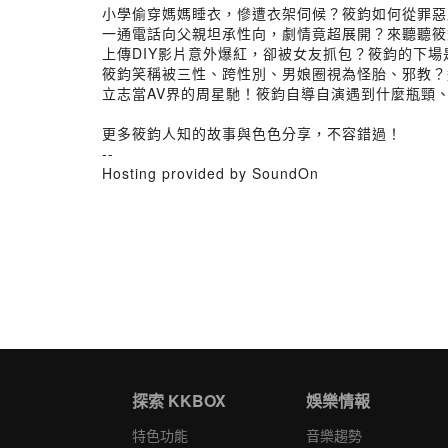
小學偷穿媽媽睡衣，慘遭衣架伺候？筱鈞如何從罪惡
一通電話向父親坦承性向，劇情竟超展開？來聽聽筱
上傳DIY影片意外爆紅，卻被女友抓包？筱鈞的下場
筱鈞笑稱被三性、跨性別、男娘圈視為怪胎、邪教？
立志當AV界的周星馳！筱鈞自導自演遇到什麼瓶頸
更多筱鈞人知的故事與色色分享，不容錯過！
--
Hosting provided by SoundOn
探索 KKBOX
娛樂情報
特色功能
音樂趨勢