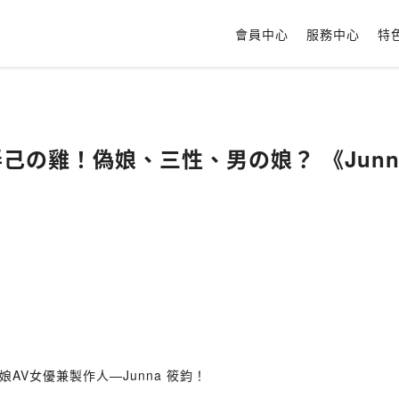
會員中心
服務中心
特
玩弄己の雞！偽娘、三性、男の娘？ 《Jun
V女優兼製作人—Junna 筱鈞！