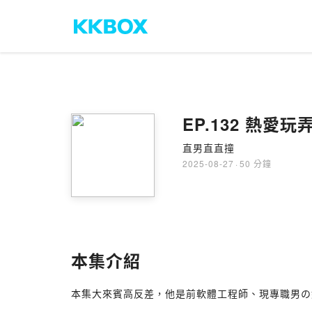
EP.132 熱愛
直男直直撞
2025-08-27
·
50 分鐘
本集介紹
本集大來賓高反差，他是前軟體工程師、現專職男の娘A