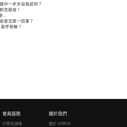
感中一步步自我認同？
鈞怎麼說！
是…
這是怎麼一回事？
、直呼很解？
會員服務
關於我們
付費及儲值
關於 KKBOX