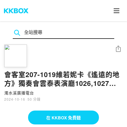
分享
會客室207-1019維若妮卡《遙遠的地
方》獨奏會雲泰表演廳1026,1027豐
愛雲林 鄉音傳情- 音樂風情畫音樂會
濁水溪廣播電台
雲林表演廳feat. 雲泰表演廳藝術總監
2024-10-16
·
50 分鐘
曹世耘鄉音樂團 陳敏生老師
在 KKBOX 免費聽