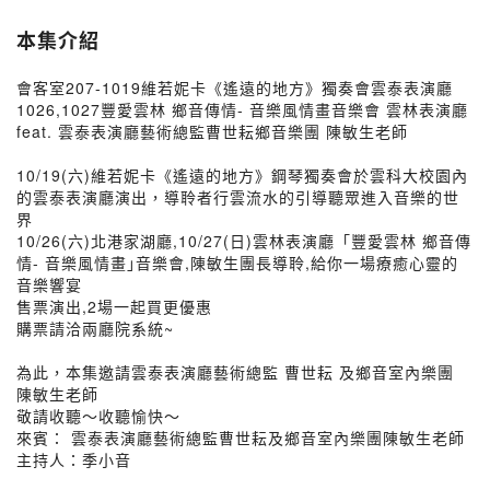
本集介紹
會客室207-1019維若妮卡《遙遠的地方》獨奏會雲泰表演廳
1026,1027豐愛雲林 鄉音傳情- 音樂風情畫音樂會 雲林表演廳
feat. 雲泰表演廳藝術總監曹世耘鄉音樂團 陳敏生老師
10/19(六)維若妮卡《遙遠的地方》鋼琴獨奏會於雲科大校園內
的雲泰表演廳演出，導聆者行雲流水的引導聽眾進入音樂的世
界
10/26(六)北港家湖廳,10/27(日)雲林表演廳「豐愛雲林 鄉音傳
情- 音樂風情畫｣音樂會,陳敏生團長導聆,給你一場療癒心靈的
音樂響宴
售票演出,2場一起買更優惠
購票請洽兩廳院系統~
為此，本集邀請雲泰表演廳藝術總監 曹世耘 及鄉音室內樂團
陳敏生老師
敬請收聽～收聽愉快～
來賓： 雲泰表演廳藝術總監曹世耘及鄉音室內樂團陳敏生老師
主持人：季小音