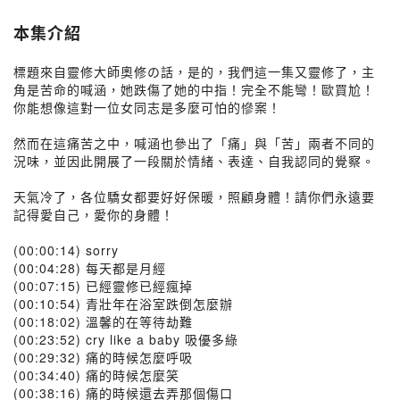
本集介紹
標題來自靈修大師奧修の話，是的，我們這一集又靈修了，主
角是苦命的喊涵，她跌傷了她的中指！完全不能彎！歐買尬！
你能想像這對一位女同志是多麼可怕的慘案！
然而在這痛苦之中，喊涵也參出了「痛」與「苦」兩者不同的
況味，並因此開展了一段關於情緒、表達、自我認同的覺察。
天氣冷了，各位驕女都要好好保暖，照顧身體！請你們永遠要
記得愛自己，愛你的身體！
(00:00:14) sorry
(00:04:28) 每天都是月經
(00:07:15) 已經靈修已經瘋掉
(00:10:54) 青壯年在浴室跌倒怎麼辦
(00:18:02) 溫馨的在等待劫難
(00:23:52) cry like a baby 吸優多綠
(00:29:32) 痛的時候怎麼呼吸
(00:34:40) 痛的時候怎麼笑
(00:38:16) 痛的時候還去弄那個傷口