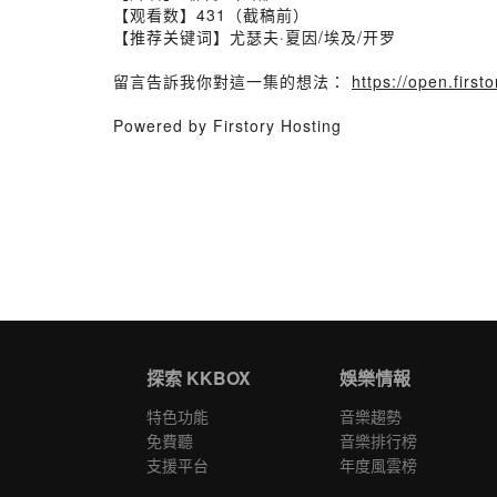
【观看数】431（截稿前）
【推荐关键词】尤瑟夫·夏因/埃及/开罗
留言告訴我你對這一集的想法：
https://open.fir
Powered by Firstory Hosting
探索 KKBOX
娛樂情報
特色功能
音樂趨勢
免費聽
音樂排行榜
支援平台
年度風雲榜