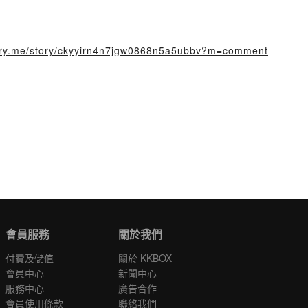
story.me/story/ckyyirn4n7jgw0868n5a5ubbv?m=comment
會員服務
關於我們
付費及儲值
關於 KKBOX
會員中心
新聞中心
服務中心
廣告合作
會員使用條款
聯絡我們