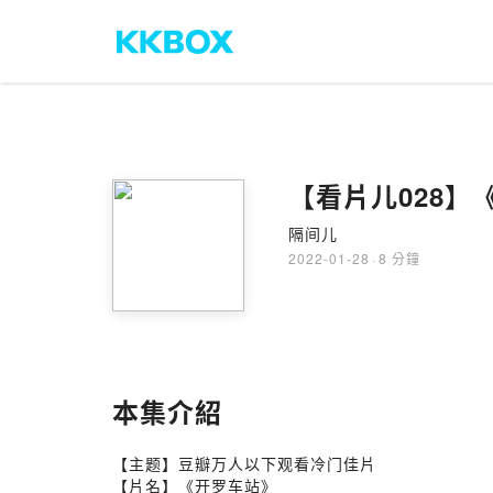
【看片儿028
隔间儿
2022-01-28
·
8 分鐘
本集介紹
【主题】豆瓣万人以下观看冷门佳片
【片名】《开罗车站》