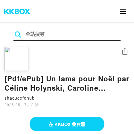
分享
[Pdf/ePub] Un lama pour Noël par
Céline Holynski, Caroline
Lemaire téléchargement ebook
shacucefehub
2025-05-17
·
13 秒
在 KKBOX 免費聽