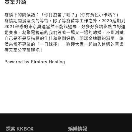
本集介紹
疫情下的問候語：「你打疫苗了嗎？」(你有黃色小卡嗎？)
疫情期間漫漫長的等待，除了等疫苗等工作之外，2020延期到
2021舉辦的東京奧運當然不能錯過囉，好多好多精彩熱血的運
動賽事，凝聚電視前的我們等著一場又一場的轉播，不斷測試
自己是不是反指標的佳佳和剛剛好遇上羽球金牌戰的淑雯，準
備來當不專業的「一日球迷」，歡迎大家一起加入這週的音樂
療天室分享聊聊吧！
Powered by Firstory Hosting
探索 KKBOX
娛樂情報