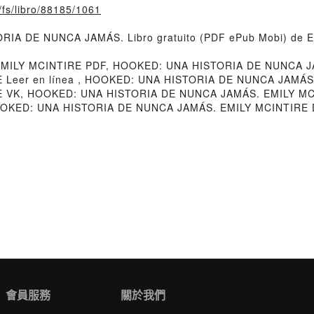
o/fs/libro/88185/1061
ORIA DE NUNCA JAMÁS. Libro gratuito (PDF ePub Mobi) de 
MILY MCINTIRE PDF, HOOKED: UNA HISTORIA DE NUNCA J
Leer en línea , HOOKED: UNA HISTORIA DE NUNCA JAMÁS.
 VK, HOOKED: UNA HISTORIA DE NUNCA JAMÁS. EMILY MCI
OKED: UNA HISTORIA DE NUNCA JAMÁS. EMILY MCINTIRE De
會員服務
關於我們