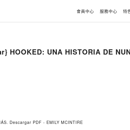
會員中心
服務中心
特
gar} HOOKED: UNA HISTORIA DE NU
ÁS. Descargar PDF - EMILY MCINTIRE