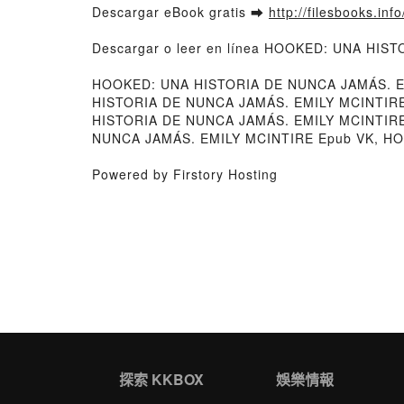
Descargar eBook gratis ➡
http://filesbooks.inf
Descargar o leer en línea HOOKED: UNA HIST
HOOKED: UNA HISTORIA DE NUNCA JAMÁS. E
HISTORIA DE NUNCA JAMÁS. EMILY MCINTIRE 
HISTORIA DE NUNCA JAMÁS. EMILY MCINTIRE
NUNCA JAMÁS. EMILY MCINTIRE Epub VK, HO
Powered by Firstory Hosting
探索 KKBOX
娛樂情報