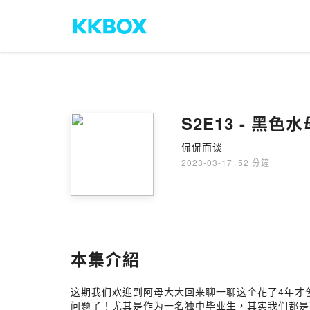
S2E13 - 
侃侃而谈
2023-03-17
·
52 分鐘
本集介紹
这期我们欢迎到阿母大大回来聊一聊这个花了4年才
问题了！尤其是作为一名独中毕业生，其实我们都是