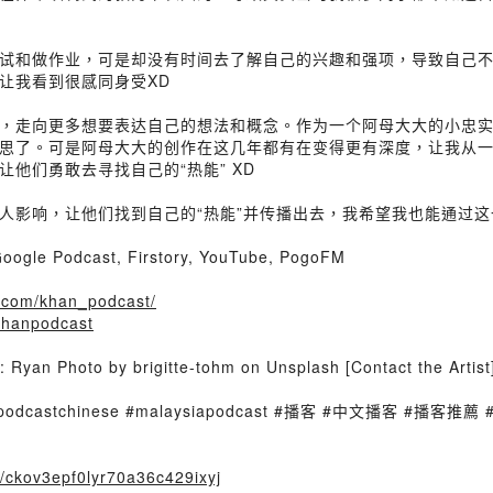
试和做作业，可是却没有时间去了解自己的兴趣和强项，导致自己
让我看到很感同身受XD
，走向更多想要表达自己的想法和概念。作为一个阿母大大的小忠
思了。可是阿母大大的创作在这几年都有在变得更有深度，让我从
他们勇敢去寻找自己的“热能” XD
影响，让他们找到自己的“热能”并传播出去，我希望我也能通过这一
oogle Podcast, Firstory, YouTube, PogoFM
m.com/khan_podcast/
/khanpodcast
Ryan Photo by brigitte-tohm on Unsplash [Contact the Artist
aysia #podcastchinese #malaysiapodcast #播客 #中文播客
er/ckov3epf0lyr70a36c429ixyj