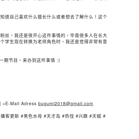
不知道自己喜欢什么擅长什么或者想去了解什么！这个
实粉丝，我还是很开心这件事情的，毕竟很多人在长大
一个学生现在转换为老师角色时，我还是觉得非常有意
期节目，来办到这件事情 :)
] +E-Mail Adress
bugumi2018@gmail.com
 #播客推薦 #播客更新 #黑色水母 #天才岛 #热忱 #兴趣 #天赋 #