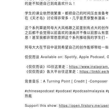
的是不知道自己到底喜欢什么！
学生的课业依然很繁重，都把自己的时间压去准备考
在《天才岛》讨论得非常多，几乎是贯穿整本漫画，
这个系列算是阿母大大风格跟之前差别有点大的创作
之后都不会觉得以前喜欢的漫画并不像以前那么有意
思！甚至我都非常愿意把这个系列推给我的学生们，让
阿母大大在节目中说到希望自己的创作能够带给一些人
侃侃而谈 Available on: Spotify, Apple Podcast, G
《侃侃而谈》IG往这里走：
https://www.instagra
《侃侃而谈》各大平台往这里走：
https://linktr.ee
背景音乐：A Turning Point [ Credit ] -Composer : 
#chinesepodcast #podcast #podcastmal
热能
Support this show:
https://open.firstory.me/us