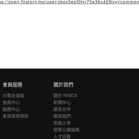
ps://open.firstory.me/user/ckov3epf0lyr70a36c429ixyj/commen
會員服務
關於我們
付費及儲值
關於 KKBOX
會員中心
新聞中心
服務中心
廣告合作
會員使用條款
聯絡我們
歌曲上架
營業公播服務
人才招募