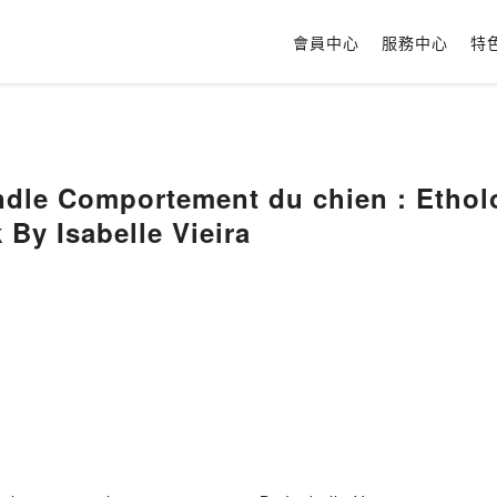
會員中心
服務中心
特
dle Comportement du chien : Etholo
 By Isabelle Vieira