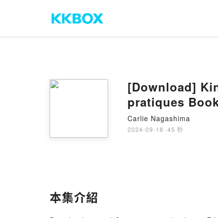
[Download] Kin
pratiques Book
Carlie Nagashima
2024-09-18
·
45 秒
本集介紹