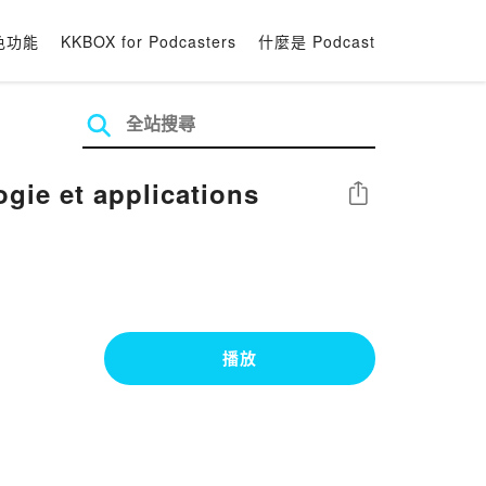
色功能
KKBOX for Podcasters
什麼是 Podcast
gie et applications
分享
播放