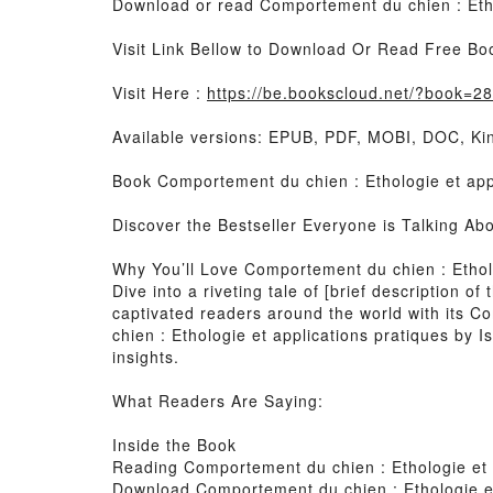
Download or read Comportement du chien : Ethol
Visit Link Bellow to Download Or Read Free Bo
Visit Here :
https://be.bookscloud.net/?book=
Available versions: EPUB, PDF, MOBI, DOC, Kin
Book Comportement du chien : Ethologie et appl
Discover the Bestseller Everyone is Talking Ab
Why You’ll Love Comportement du chien : Ethol
Dive into a riveting tale of [brief description 
captivated readers around the world with its C
chien : Ethologie et applications pratiques by 
insights.
What Readers Are Saying:
Inside the Book
Reading Comportement du chien : Ethologie et 
Download Comportement du chien : Ethologie et