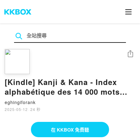
分享
[Kindle] Kanji & Kana - Index
alphabétique des 14 000 mots
français simples ou composés,
eghingiforank
expressions usuelles et noms
2025-05-12
·
24 秒
propres japonais extraits du
Kanji et Kana manuel et lexique
在 KKBOX 免費聽