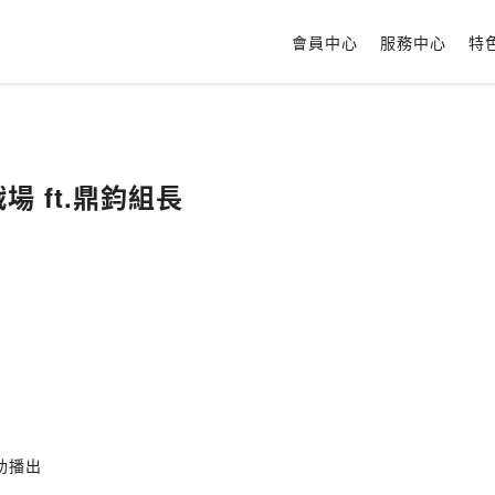
會員中心
服務中心
特
戰場 ft.鼎鈞組長
助播出