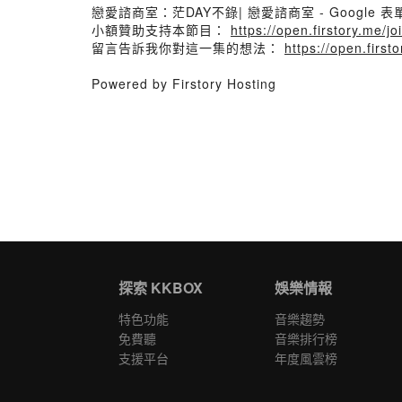
戀愛諮商室：茫DAY不錄| 戀愛諮商室 - Google 表
小額贊助支持本節目：
https://open.firstory.me/
留言告訴我你對這一集的想法：
https://open.fir
Powered by Firstory Hosting
探索 KKBOX
娛樂情報
特色功能
音樂趨勢
免費聽
音樂排行榜
支援平台
年度風雲榜