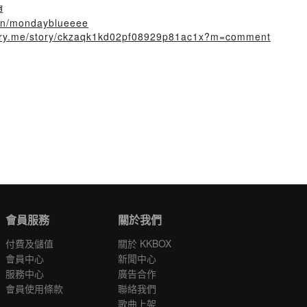
單
join/mondayblueeee
story.me/story/ckzaqk1kd02pf08929p81ac1x?m=comment
會員服務
關於我們
付費及儲值
關於 KKBOX
會員中心
新聞中心
服務中心
廣告合作
會員使用條款
聯絡我們
歌曲上架