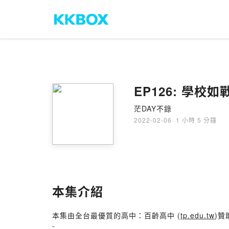
EP126: 學校如
茫DAY不錄
2022-02-06
·
1 小時 5 分鐘
本集介紹
本集由全台最優質的高中：百齡高中 (
tp.edu.tw
)贊
-