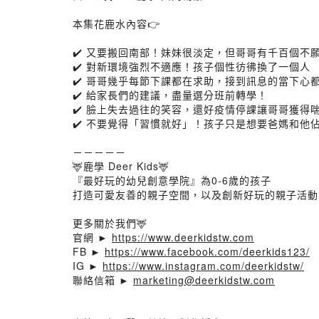
本集花鹿水內容👉
✔️ 又要搬回南部！妹妹很淡定，但哥哥有千百個不
✔️ 對新環境強烈不適應！孩子個性彷彿換了一個人
✔️ 哥哥幾乎每節下課都在求助，接到訊息的當下心
✔️ 給家長們的建議，盡量選分班前轉學！
✔️ 臉上失去過往的笑容，還好疫情停課讓哥哥獲得
✔️ 不要覺得「習慣就好」！孩子只是想要爸媽和他
－－－－－
🦌鹿學 Deer Kids🦌
『最好玩的幼兒創意學院』為0-6歲的孩子
打造可愛友善的親子空間，以及創新好玩的親子活動
更多關於我們🦌
官網 ►
https://www.deerkidstw.com
FB ►
https://www.facebook.com/deerkids123/
IG ►
https://www.instagram.com/deerkidstw/
聯絡信箱 ►
marketing@deerkidstw.com