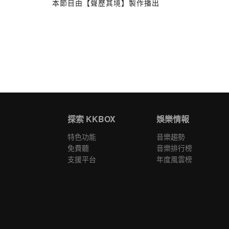
本節目由【聲歷其境】製作播出
探索 KKBOX
娛樂情報
特色功能
音樂趨勢
免費聽
音樂排行榜
支援平台
年度風雲榜