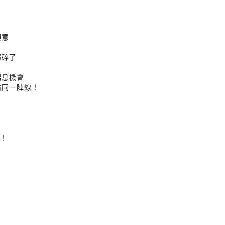
願意
都碎了
喘息機會
佔同一陣線！
！