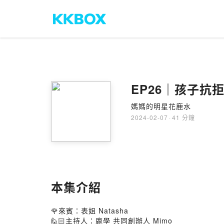
EP26｜孩子
媽媽的明星花鹿水
2024-02-07
·
41 分鐘
本集介紹
🌹來賓：表姐 Natasha
🙋🏻主持人：鹿學 共同創辦人 Mimo