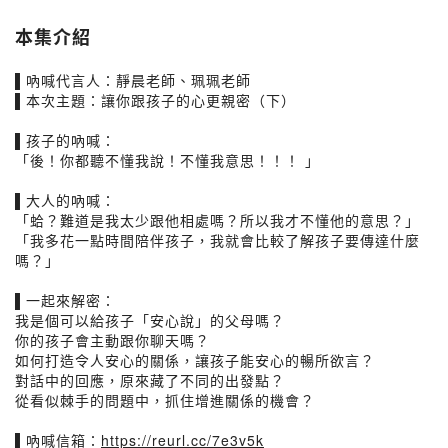
本集介紹
▌吶喊代言人：靜晨老師、珮珮老師
▌本次主題：讓你跟孩子的心更親密（下）
▌孩子的吶喊：
「後！你都聽不懂我說！不懂我意思！！！ 」
▌大人的吶喊：
「蛤？難道是我太少跟他相處嗎？所以我才不懂他的意思？」
「我多花一點時間陪伴孩子，我就會比較了解孩子要傳達什麼
嗎？」
▌一起來解密：
我是個可以給孩子「安心說」的父母嗎？
你的孩子會主動跟你聊天嗎？
如何打造令人安心的關係，讓孩子能安心的暢所欲言？
對話中的回應，原來藏了不同的出發點？
從看似棘手的問題中，抓住增進關係的機會？
▌吶喊信箱：
https://reurl.cc/7e3v5k