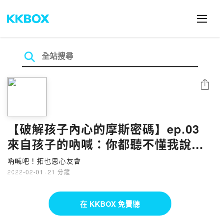
分享
【破解孩子內心的摩斯密碼】ep.03
來自孩子的吶喊：你都聽不懂我說！
不懂我意思！！！陪伴孩子的五大秘
吶喊吧！拓也思心友會
招 讓你跟孩子的心更親密（下）
2022-02-01
·
21 分鐘
在 KKBOX 免費聽