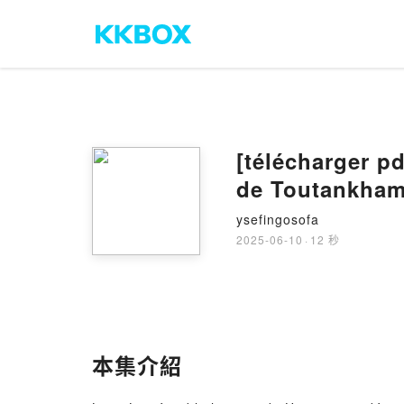
[télécharger pd
de Toutankha
ysefingosofa
2025-06-10
·
12 秒
本集介紹