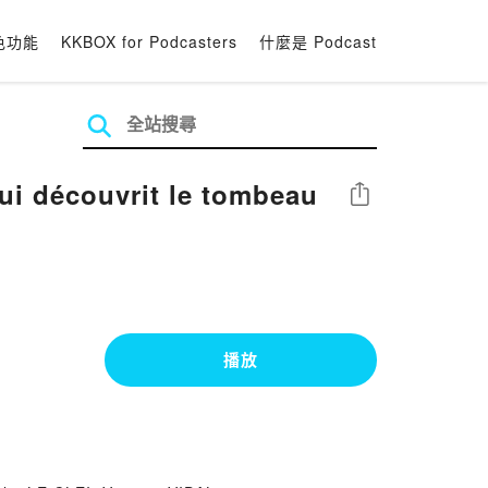
色功能
KKBOX for Podcasters
什麼是 Podcast
qui découvrit le tombeau
分享
播放