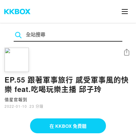
分享
EP.55 跟著軍事旅行 感受軍事風的快
樂 feat.吃喝玩樂主播 邱子玲
值星官報到
2022-01-10
·
23 分鐘
在 KKBOX 免費聽