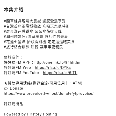
本集介紹
#國軍練兵現場大震撼 邊感受邊享受
#台灣首座軍艦博物館 吃喝玩樂很特別
#屏東潮州看跳傘 朵朵傘花從天降
#潮州燒冷冰+青草藥茶 官兵們的最愛
#花蓮七星潭 抬頭看飛機.走走逛逛吃美食
#旅行結合訓練.演習 讓軍事更親民
關於我們：
好好聽FM APP：
http://onelink.to/94hhtfm
好好聽FM Web：
https://risu.io/DYKs
好好聽FM YouTube：
https://risu.io/5lTL
★贊助專用連結(綠界金流/可用信用卡、ATM)
👉 Donate：
https://www.provoice.tw/host/donate/ytprovoice/
好好聽出品
Powered by Firstory Hosting