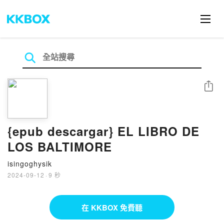
分享
{epub descargar} EL LIBRO DE
LOS BALTIMORE
isingoghysik
2024-09-12
·
9 秒
在 KKBOX 免費聽