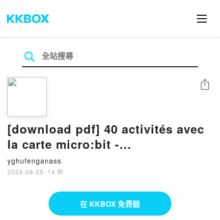
分享
[download pdf] 40 activités avec
la carte micro:bit -
Programmation avec makecode
yghufenganass
2024-08-25
·
14 秒
在 KKBOX 免費聽