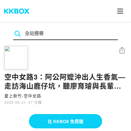
分享
空中女路3：阿公阿嬤沖出人生香氣—
走訪海山鹿仔坑，聽廖育璿與長輩共
譜銀髮生活的幸福練習曲
愛上新竹-空中女路
2025-05-31
·
47 分鐘
在 KKBOX 免費聽