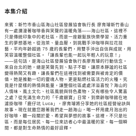
本集介紹
來賓：新竹市香山區海山社區發展協會執行長 廖育璿新竹香山
有一處瀰漫著咖啡香與笑聲的溫暖角落——海山社區，這裡不
只是傳統印象中的老社區，而是一座銀髮族快樂學習、活力重
生的夢想基地。從泡茶、量血壓，到挑戰手沖咖啡與拉花技
藝，平均年齡超過 75 歲的長輩們，用雙手沖出自信與成就，用
笑容溫暖整個社區。「讓長輩也能一起玩年輕人的玩意！」
——這句話，是海山社區發展協會執行長廖育璿的行動信念。
來自台北的她，總是笑聲先到、點子不斷，讓原本靜謐的社區
變得熱鬧又有趣，讓長輩們在這裡找到被需要與被肯定的價
值。她是推動一切的靈魂人物，更是點燃社區活力的火種。究
竟是什麼樣的熱情與能量，讓整個社區處處洋溢喜悅？海山的
人情味、風土文化、社區風貌與特色產物，又有哪些令人驚喜
之處？從充滿生命力的「千歲銀寶」日常，到樂齡咖啡館在地
濾掛咖啡「鹿仔坑 Luca」，廖育璿將分享她的社區經營祕訣與
故事。現在就邀您跟著我們走一趟海山，喝一杯用歲月泡出的
好咖啡，聽一段關於愛、希望與夢想的故事。這裡，不只是社
區，而是每位居民、每一位來訪者心中最溫暖的家，每一個瞬
間，都是對生命熱情的最好詮釋。