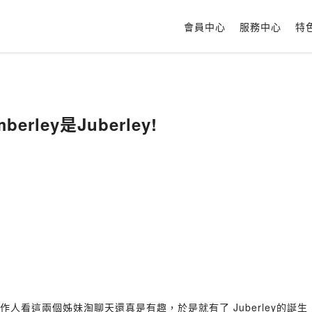
會員中心
服務中心
特
mberley是Juberley!
到製作人看這兩個姊妹淘聊天還真是有趣，於是就有了 Juberley的誕生