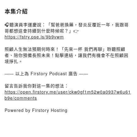
本集介紹
🎧聽演員李運慶說：「幫爸爸換藥，發炎反覆近一年，我跟哥
哥都想這會持續到什麼時候呢？」👉
https://fstry.pse.is/9b9vwm
照顧人生無法預期何時來！「先來一杯 我們再聊」聆聽照顧
者、陪你預備長照未來！點擊連結，讓我們有機會不在照顧困
境掙扎。
—— 以上為 Firstory Podcast 廣告 ——
留言告訴我你對這一集的想法：
https://open.firstory.me/user/ckw0gf1m52w0a0937w6u61
b9e/comments
Powered by Firstory Hosting