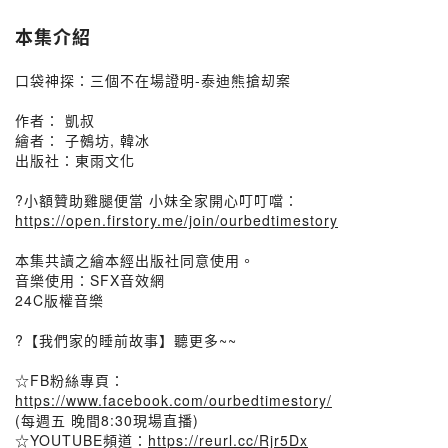
本集介紹
口袋神探：三個不在場證明-泰迪熊搶刧案
作者： 凱叔
繪者： 子鵺坊, 韓冰
出版社：東雨文化
?小額贊助雞腿便當 小妹全家開心叮叮噹：
https://open.firstory.me/join/ourbedtimestory
本集共讀之繪本經出版社同意使用。
音樂使用：SFX音效網
24C版權音樂
?【我們家的睡前故事】聽更多~~
☆FB粉絲專頁：
https://www.facebook.com/ourbedtimestory/
(每週五 晚間8:30現場直播)
☆YOUTUBE頻道：
https://reurl.cc/Rjr5Dx