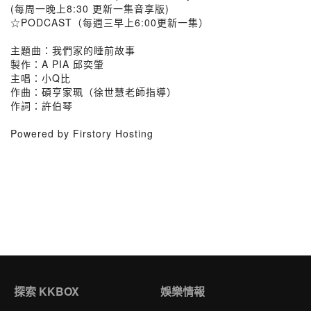
(每周一晚上8:30 更新一集音享版)
☆PODCAST（每週三早上6:00更新一集）
主題曲：我們家的睡前故事
製作：A PIA 邱奕肇
主唱：小Q比
作曲：碩亨家珮（徐世慧老師指導）
作詞：許伯琴
Powered by Firstory Hosting
探索 KKBOX
娛樂情報