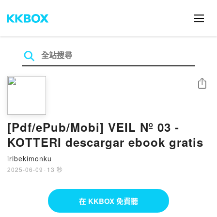
分享
[Pdf/ePub/Mobi] VEIL Nº 03 -
KOTTERI descargar ebook gratis
iribekimonku
2025-06-09
·
13 秒
在 KKBOX 免費聽