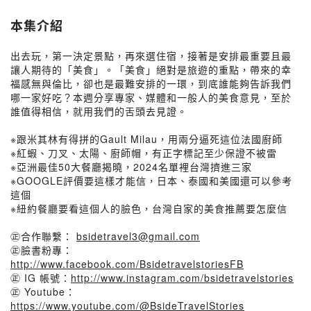
本集介紹
出去玩，第一決定景點，再來選住宿，接著是安排最重要且最
讓人期待的「美食」。「美食」絕對是旅遊的重點，帶來的幸
福感無與倫比，卻也是最難安排的一環，到底誰能夠告訴我們
哪一家好吃？本週分享專家、媒體和一般人的美食意見，至於
誰值得相信，就用我們的舌頭去見證。
※跟米其林有得拼的Gault Milau，用兩分逼死這位法國廚師
※紅蝦、刀叉、太陽、廚師帽，有正字標記至少保證不被雷
※亞洲最佳50大餐廳揭曉，2024名單裡台灣擠進三家
※GOOGLE評價要這樣才能信，日本、泰國和美國還可以參考
這個
※紐約餐廳要看這個人的臉色，台灣自家的美食推薦要怎麼信
㊣合作聯繫：
bsidetravel3@gmail.com
㊣臉書粉專：
http://www.facebook.com/BsidetravelstoriesFB
㊣ IG 帳號：
http://www.instagram.com/bsidetravelstories
㊣ Youtube：
https://www.youtube.com/@BsideTravelStories