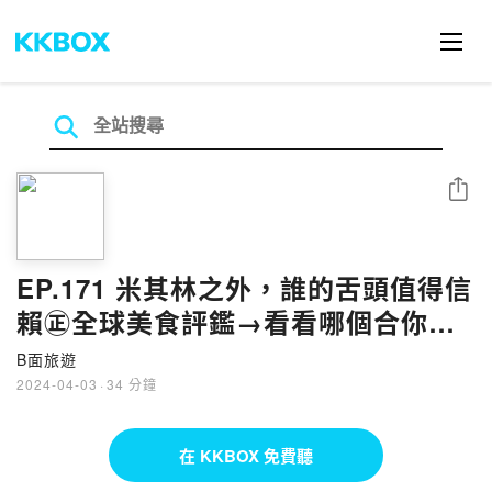
分享
EP.171 米其林之外，誰的舌頭值得信
賴㊣全球美食評鑑→看看哪個合你的
胃口
B面旅遊
2024-04-03
·
34 分鐘
在 KKBOX 免費聽