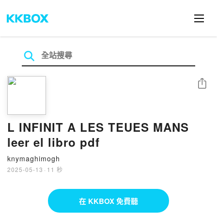
分享
L INFINIT A LES TEUES MANS
leer el libro pdf
knymaghimogh
2025-05-13
·
11 秒
在 KKBOX 免費聽