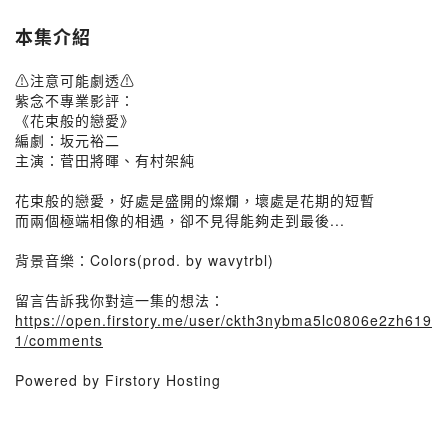
本集介紹
⚠️注意可能劇透⚠️
紫念不專業影評：
《花束般的戀愛》
編劇：坂元裕二
主演：菅田將暉、有村架純
花束般的戀愛，好處是盛開的燦爛，壞處是花期的短暫
而兩個極端相像的相遇，卻不見得能夠走到最後...
背景音樂：Colors(prod. by wavytrbl)
留言告訴我你對這一集的想法：
https://open.firstory.me/user/ckth3nybma5lc0806e2zh619
1/comments
Powered by Firstory Hosting