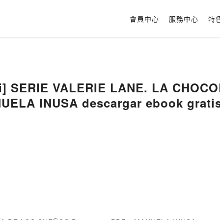
會員中心
服務中心
特
bi] SERIE VALERIE LANE. LA CHOC
ELA INUSA descargar ebook grati