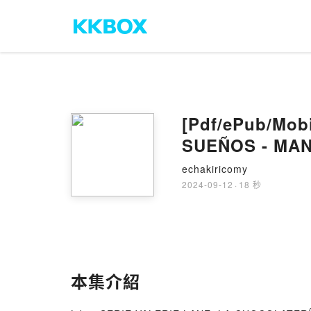
[Pdf/ePub/Mo
SUEÑOS - MANU
echakiricomy
2024-09-12
·
18 秒
本集介紹